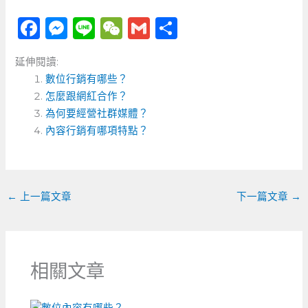
F
M
Li
W
G
分
a
e
n
e
m
享
延伸閱讀:
c
ss
e
C
ai
數位行銷有哪些？
e
e
h
l
怎麼跟網紅合作？
b
n
a
為何要經營社群媒體？
o
內容行銷有哪項特點？
g
t
o
er
k
←
上一篇文章
下一篇文章
→
相關文章