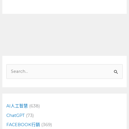
搜
尋
關
鍵
字
AI人工智慧
(638)
:
ChatGPT
(73)
FACEBOOK行銷
(369)