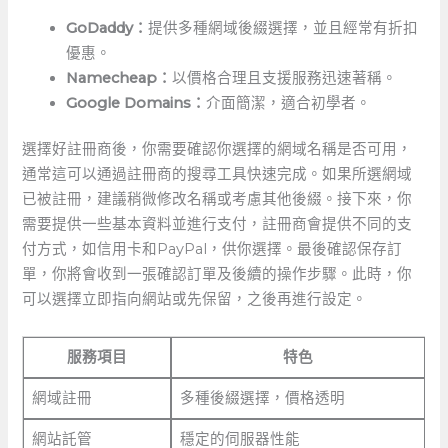
GoDaddy：
提供多種網域後綴選擇，並且經常有折扣
優惠。
Namecheap：
以價格合理且支援服務迅速著稱。
Google Domains：
介面簡潔，適合初學者。
選擇好註冊商後，你需要確認你選擇的網域名稱是否可用，
通常這可以通過註冊商的搜尋工具快速完成。如果所選網域
已被註冊，建議稍微修改名稱或考慮其他後綴。接下來，你
需要提供一些基本資料並進行支付，註冊商會提供不同的支
付方式，如信用卡和PayPal，供你選擇。最後確認保存訂
單，你將會收到一張確認訂單及後續的操作步驟。此時，你
可以選擇立即指向網站或先保留，之後再進行設定。
服務項目
特色
網域註冊
多種後綴選擇，價格透明
網站託管
穩定的伺服器性能