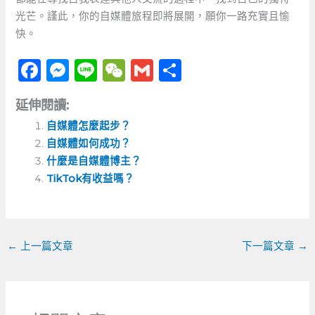
光芒。謹此，你的自媒體旅程即將展開，願你一路充實且愉
快。
F
M
Li
W
G
分
a
e
n
e
m
享
延伸閱讀:
c
ss
e
C
ai
自媒體怎麼起步？
e
e
h
l
自媒體如何成功？
b
n
a
什麼是自媒體博主？
o
g
t
TikTok有收益嗎？
o
er
k
←
上一篇文章
下一篇文章
→