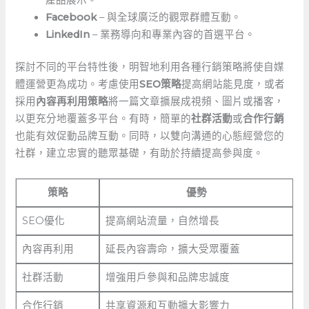
產品展示。
Facebook
– 與全球廣泛的觀眾群體互動。
LinkedIn
– 業務導向和專業內容的首選平台。
探討不同的平台特性後，明智地利用各種行銷策略將使自媒
體運營更為成功。考慮使用
SEO策略
提高網站能見度，或者
採用
內容再利用策略
將一篇文章擴展成視頻、圖片或播客，
以更充分地覆蓋多平台。有時，簡單的
社群活動
或
合作行銷
也能有效促動品牌互動。同時，以雙向溝通的心態經營您的
社群，建立忠實的聽眾基礎，有助於持續提高參與度。
策略
優勢
SEO優化
提高網站流量，自然增長
內容再利用
延長內容壽命，擴大受眾覆蓋
社群活動
增強用戶參與和品牌忠誠度
合作行銷
共享資源和互動擴大影響力