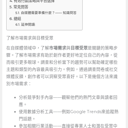
有效行銷策略與平台選擇
常見問答
自媒體需要準備什麼？—— 知識問答
總結
延伸閱讀:
了解市場需求與目標受眾
在自媒體領域中，了解
市場需求
與
目標受眾
是關鍵的策略步
驟。了解市場需求有助於創作者更好地定位自己的內容，從
而吸引更多眼球。調查和分析當下的趨勢可以幫助確定哪些
主題和類型的內容最具吸引力。例如，通過調查問卷或社交
媒體反饋，創作者可以洞察受眾喜好。以下是幾個方法來識
別市場需求：
分析競爭對手內容——觀察他們的熱門文章與讀者回
應。
使用數據分析工具——例如Google‍ Trends來追蹤熱
門話題。
參加相關行業活動——直接從專業人士和潛在受眾中