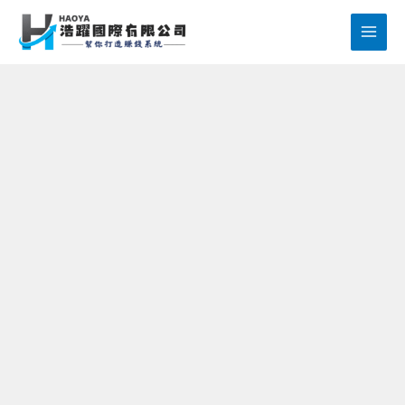
跳
至
主
要
內
容