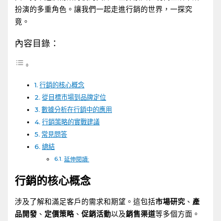
扮演的多重角色。讓我們一起走進行銷的世界，一探究
竟。
內容目錄：
行銷的核心概念
從目標市場到品牌定位
數據分析在行銷中的應用
行銷策略的實戰建議
常見問答
總結
延伸閱讀:
行銷的核心概念
涉及了解和滿足客戶的需求和期望。這包括
市場研究
、
產
品開發
、
定價策略
、
促銷活動
以及
銷售渠道
等多個方面。