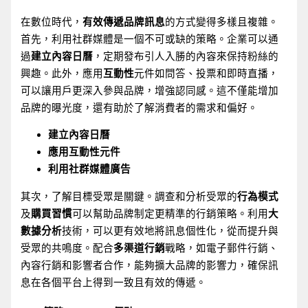
在數位時代，
有效傳遞品牌訊息
的方式變得多樣且複雜。
首先，利用社群媒體是一個不可或缺的策略。企業可以通
過
建立內容日曆
，定期發布引人入勝的內容來保持粉絲的
興趣。此外，應用
互動性
元件如問答、投票和即時直播，
可以讓用戶更深入參與品牌，增強認同感。這不僅能增加
品牌的曝光度，還有助於了解消費者的需求和偏好。
建立內容日曆
應用互動性元件
利用社群媒體廣告
其次，了解目標受眾是關鍵。調查和分析受眾的
行為模式
及
購買習慣
可以幫助品牌制定更精準的行銷策略。利用
大
數據分析
技術，可以更有效地將訊息個性化，從而提升與
受眾的共鳴度。配合
多渠道行銷
戰略，如電子郵件行銷、
內容行銷和影響者合作，能夠擴大品牌的影響力，確保訊
息在各個平台上得到一致且有效的傳遞。