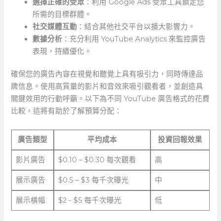
選擇正確的受眾
：利用 Google Ads⁣ 受眾工具鎖定您
所需的目標群體。
社交媒體互動
：結合其他社交平台以擴大影響力。
數據分析
：充分利用 YouTube Analytics 來監控廣告
表現，持續優化。
確保您的廣告內容在視覺和聽覺上具有吸引力，同時傳達品
牌信息。使用高質量的影片和音效來吸引觀看者，並創造具
關鍵效用的行動呼籲。以下為不同 YouTube 廣告格式的花費
比較，這將有助於了解預算分配：
廣告類型
平均成本
投資回報效果
影片廣告
$0.10 – $0.30 每次觀看
高
展示廣告
$0.5 – $3 ​每千次曝光
中
展示橫幅
$2 -‌ $5‍ 每千次曝光
低