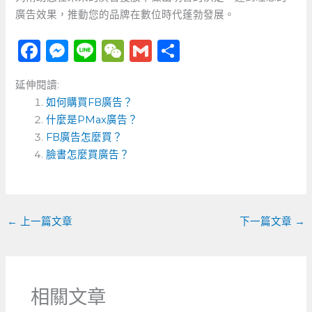
廣告效果，推動您的品牌在數位時代蓬勃發展。
F
M
Li
W
G
分
a
e
n
e
m
享
延伸閱讀:
c
ss
e
C
ai
如何購買FB廣告？
e
e
h
l
什麼是PMax廣告？
b
n
a
FB廣告怎麼買？
o
臉書怎麼買廣告？
g
t
o
er
k
←
上一篇文章
下一篇文章
→
相關文章