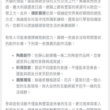
大腦的潛能，還能開啟全球的文化交流之門。無論是西班牙
語、義大利語還是日語，網路上都有豐富的資源可以助您一
臂之力。此外，
攝影藝術
也是一個捕捉世界美好瞬間的絕佳
方式，無論是在社區中找到攝影課程，還是自行學習拍攝技
巧，您都可以透過鏡頭發現生活的美麗細節。
有些人可能會選擇擁抱創造力，展開一些過去沒有時間嘗試
的創作計畫。下列是一些推薦的創作活動：
陶藝創作
：在靜心創建獨一無二的陶瓷作品時，您會
感受到心靈的寧靜與成就感。
料理探索
：嘗試不同國家的食譜，不僅能享受美食，
還能與朋友分享烹飪的快樂。
園藝種植
：無論是種植蔬菜、花卉，還是打造一個小
型的生態環境，與大自然的互動將賦予您不一樣的生
活視野。
參與這些活動不僅能夠豐富退休後的生活，更可用來與家人
和朋友共享，增進彼此間的聯繫與交流。以下是一個簡單的