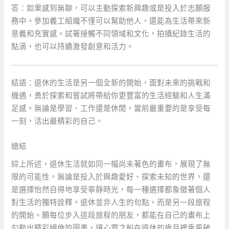
答：如果感到無聊，可以主動探索新興趣或是投入於志願服
務中。參加義工組織不僅可以幫助他人，還能為生活帶來新
意義和充實感。試著接觸不同領域和文化，拍攝紀錄生活的
點滴，也可以持續激發創意和活力。
結語：退休的生活是另一個全新的開始，面對未來的挑戰和
機遇，勇於探索和嘗試將帶給你更豐富的生活經驗和人生滿
足感。無論是學習、工作還是休閒，當前最重要的是享受每
一刻，活出最精彩的自己。
總結
綜上所述，退休生活就如同一幅尚未著色的畫布，展現了無
限的可能性。無論是投入於興趣愛好、探索未知的世界，還
是選擇怡然自得地享受寧靜時光，每一種選擇都象徵著個人
對生活的獨特詮釋。退休並非人生的句點，而是另一段旅程
的開始。願每位步入這段旅程的朋友，都能在自己的畫布上
勾勒出精彩絕倫的圖畫，讓心靈之船在退休的歲月裡乘風破