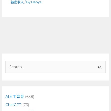
被動收入
/ By
Haoya
搜
尋
關
鍵
字
AI人工智慧
(638)
:
ChatGPT
(73)