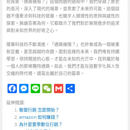
在探索「通路幾階？」這個問題的過程中，我們穿越了歷史
的長河，深入了現代的場景，並思索了未來的可能。這個話
題不僅牽涉到科技的發展，也關乎人類理性的思辨與感性的
探索。無論答案為何，它都啟示了我們對於無限進步的追求
與對未知世界的好奇之心。
隨著科技的不斷演進，「通路幾階？」也許會成為一個被重
新定義、甚至超越的命題。面對這樣的未來，我們唯有持續
學習，保持開放的心態，才能在未知的光芒中，找到屬於每
一個人的那條獨特通路。如此，我們才能在這數字化與人性
交織的時代裡，譜寫出屬於自己的篇章。
F
M
Li
W
G
分
a
e
n
e
m
享
延伸閱讀:
c
ss
e
C
ai
聯盟行銷 怎麼開始？
e
e
h
l
amazon 如何賺錢？
b
n
a
為什麼要學數位行銷？