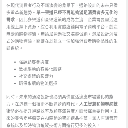
在現代消費者行為不斷演變的背景下，通路設計的未來具備
多重革新趨勢。
單一渠道已經不再能夠滿足消費者多元化的
需求
，因此多渠道和全渠道策略成為主流。企業需要靈活運
用線上線下資源，綜合利用實體店鋪與電子商務平台，創造
無縫的購物體驗。無論是透過社交媒體促銷，還是設計沉浸
式的購物體驗，關鍵在於建立一個加強消費者購物黏性的生
態系統。
強調顧客參與度
數據驅動的客製化服務
社交媒體的影響力
環保永續的物流選擇
同時，未來的通路設計也必須具備靈活適應市場變化的能
力。在這樣一個技術不斷進步的時代，
人工智慧和物聯網技
術
勢必在提升通路效率及顧客滿意度方面發揮重要作用。未
來的零售商將需要在AI驅動的智能選品推薦、無人店鋪管理
系統以及即時物流追蹤技術方面進行更多的投入。