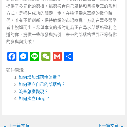
提供了多元化的選擇。挑選適合自己風格和目標受眾的盈利
方式，是通往成功的關鍵一步。在這個瞬息萬變的數位時
代，唯有不斷創新、保持敏銳的市場嗅覺，方能在眾多競爭
者中脫穎而出。希望本文的探討能為正在尋求部落格盈利之
道的你，提供一些啟發與指引。未來的部落格世界正等待你
的參與與突破！
F
M
Li
W
G
分
a
e
n
e
m
享
延伸閱讀:
c
ss
e
C
ai
如何增加部落格流量？
e
e
h
l
如何建立自己的部落格？
b
n
a
流量怎麼變現？
o
如何建立blog？
g
t
o
er
k
←
上一篇文章
下一篇文章
→