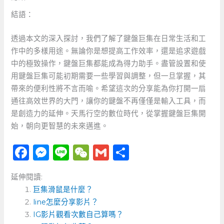
結語：
透過本文的深入探討，我們了解了鍵盤巨集在日常生活和工
作中的多樣用途。無論你是想提高工作效率，還是追求遊戲
中的極致操作，鍵盤巨集都能成為得力助手。盡管設置和使
用鍵盤巨集可能初期需要一些學習與調整，但一旦掌握，其
帶來的便利性將不言而喻。希望這次的分享能為你打開一扇
通往高效世界的大門，讓你的鍵盤不再僅僅是輸入工具，而
是創造力的延伸。天馬行空的數位時代，從掌握鍵盤巨集開
始，朝向更智慧的未來邁進。
F
M
Li
W
G
分
a
e
n
e
m
享
延伸閱讀:
c
ss
e
C
ai
巨集滑鼠是什麼？
e
e
h
l
line怎麼分享影片？
b
n
a
IG影片觀看次數自己算嗎？