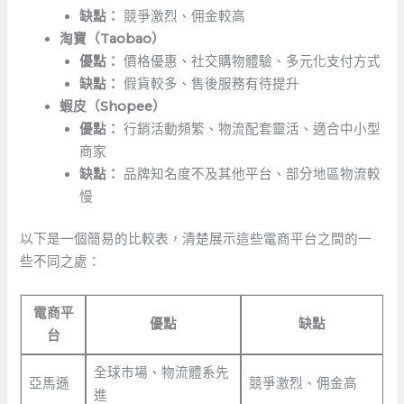
缺點：
競爭激烈、佣金較高
淘寶（Taobao）
優點：
價格優惠、社交購物體驗、多元化支付方式
缺點：
假貨較多、售後服務有待提升
蝦皮（Shopee）
優點：
行銷活動頻繁、物流配套靈活、適合中小型
商家
缺點：
品牌知名度不及其他平台、部分地區物流較
慢
以下是一個簡易的比較表，清楚展示這些電商平台之間的一
些不同之處：
電商平
優點
缺點
台
全球市場、物流體系先
亞馬遜
競爭激烈、佣金高
進