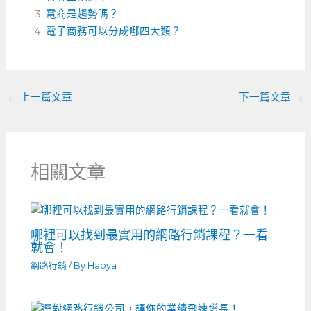
b
n
a
電商是趨勢嗎？
o
電子商務可以分成哪四大類？
g
t
o
er
k
←
上一篇文章
下一篇文章
→
相關文章
哪裡可以找到最實用的網路行銷課程？一看
就會！
網路行銷
/ By
Haoya