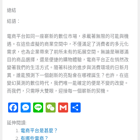
總結
結語：
電商平台如同一座嶄新的數位市場，承載著無限的可能與機
遇。在這些虛擬的商業空間中，不僅滿足了消費者的多元化
需求，也為企業帶來了前所未有的拓展空間。無論是琳瑯滿
目的商品選擇，還是便捷的購物體驗，電商平台正在悄然改
變著我們的生活方式。隨著科技的進步與消費環境的日新月
異，誰能預測下一個創新的亮點會在哪裡誕生？也許，在這
變幻莫測的數位時代，我們唯一能確定的便是不變的改變。
而我們，只需睜大雙眼，迎接每一個嶄新的契機。
F
M
Li
W
G
分
a
e
n
e
m
享
延伸閱讀:
c
ss
e
C
ai
電商平台是甚麼？
e
e
h
l
有哪些電商？