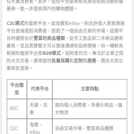
住大量消費者。此外，這些平台還會經常推出促銷活動和優
惠券，進一步提高用戶的購物體驗。
C2C模式
的電商平台，如淘寶和eBay，則允許個人賣家通過
平台直接面對消費者，造就了一個自由交易的市場。這類平
台的優勢在於
豐富的商品種類
，從手工藝品到二手商品應有
盡有，並且買賣雙方可以直接溝通和協商價格。另一種較為
新興的電商平台是
B2B模式
，如阿里巴巴，專注於企業之間
的大宗交易，通常提供
批量採購
和
定制化服務
，適合大型企
業和批發商。
平台類
代表平台
主要特點
型
天貓、京
面向個人消費者、多樣化商品、強
B2C
東
大物流
淘寶、
C2C
自由交易市場、豐富商品種類
eBay