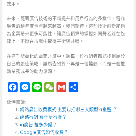
效用。
未來，隨著廣告技術的不斷提升和用戶行為的多樣化，電商
廣告的精準度也將越來越高。我們期待，這些技術創新能夠
為企業帶來更多可能性，讓廣告預算的掌握如同舞者踩在旋
律上，不斷在市場中取得平衡與共鳴。
在這千變萬化的電商之旅中，願每一位行銷者都能找到屬於
自己的最佳策略，讓廣告預算不再是一個難題，而是一個推
動業務成長的動力泉源。
F
M
Li
W
G
分
a
e
n
e
m
享
延伸閱讀:
c
ss
e
C
ai
網路廣告收費模式,主要包括哪三大類型?(複選)？
e
e
h
l
網路行銷 算什麼行業？
b
n
a
ig廣告 投多少錢？
o
Google廣告如何收費？
g
t