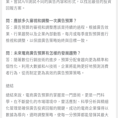
果。嘗試A/B測試不同的廣告內容和形式，以找出最佳的投資
回報方案。
問：應該多久審視和調整一次廣告預算？
答：廣告預算的審視和調整應該是持續的過程。根據廣告效
果、行業趨勢以及企業內部動態，每月或每季度對預算進行
檢視和調整，以保證廣告策略始終與目標一致。
問：未來電商廣告預算有怎樣的發展趨勢？
答：隨著數位行銷技術的進步，預算分配會趨向更為精準和
個性化。利用大數據和AI技術，企業將能夠更好地預測消費
者行為，從而制定更為高效的廣告預算策略。
總結
總結來說，電商廣告預算的掌握是一門藝術，更是一門科
學。在不斷變化的市場環境中，靈活應對、科學分析與精細
化管理是確保廣告投資回報的關鍵。成功的電商企業懂得以
數據為導向，適時調整策略，使每一分預算都能發揮其最大