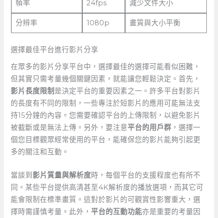
幀率
24fps
減少文件大小
分辨率
1080p
畫質與大小平衡
選擇最佳平台進行影片分享
在眾多的影片分享平台中，選擇最佳的選擇可能看似困難，
但其實只需考量幾個關鍵因素，就能讓您輕鬆決定。首先，
影片長度限制
是決定平台的重要因素之一。許多平台對影片
的長度有不同的限制，一些專注於短影片的應用可能無法支
持15分鐘的內容。您需要確認平台的上傳限制，以避免影片
被截斷或是無法上傳。另外，要注意
平台的用戶群
，選擇一
個您目標觀眾經常使用的平台，能確保您的影片能夠引起更
多的關注和互動。
當談到
影片質量與解析度
時，每個平台的支援程度也有所不
同。某些平台提供高清甚至4K解析度的播放選項，而其它可
能會限制在標準畫質。這對於影片的可觀賞性影響重大，選
擇時需謹慎考量。此外，
平台的互動功能
亦是重要的考量因