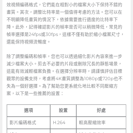
效視頻編碼格式，它們能在相對小的檔案大小下保持不錯的
畫質。其次，調整比特率是一個值得考慮的方法。您可以在
不明顯降低畫質的情況下，依據需要進行適度的比特率下
降。此外，記得確認影片的幀率是否可以稍微降低，常見的
幀率選擇是24fps或30fps，這樣不僅有助於縮小檔案尺寸，
還能保持視頻流暢度。
除了調整編碼和幀率，您也可以透過細化影片內容來進一步
減少檔案大小。剪去不必要的片段或刪除冗長的靜態場景，
這能有效減輕檔案負擔。在選擇分辨率時，請謹慎評估目標
觀眾的設備支持，考慮將4K畫質調整為1080p或720p也不
失為一個好選擇。為了幫助您更系統化地比較不同壓縮方
案，以下是一些推薦的設置：
選項
設置
好處
影片編碼格式
H.264
較高壓縮效率