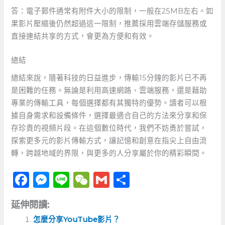
答：電子郵件通常有附件大小的限制，一般在25MB左右。如
果影片壓縮後仍然超過這一限制，推薦採用雲端存儲服務或
直接連結共享的方式，會更為方便和有效。
總結
總結來說，隨著科技的日益進步，傳輸15分鐘的影片已不再
是困難的任務。無論是利用高速網路、雲端服務，還是藉助
專業的傳輸工具，每個選擇都有其獨特的優勢。讀者可以根
據自身需求和設備條件，選擇最適合自己的方法來分享和保
存珍貴的視頻片段。在這個數位時代，我們不妨勇於嘗試，
探索更多元的影片傳輸方式，讓記憶和創意在指尖上自由流
轉，跨越地域的界限，與更多的人分享屬於你的精彩瞬間。
F
M
Li
W
G
分
a
e
n
e
m
享
延伸閱讀:
c
ss
e
C
ai
怎麼分享YouTube影片？