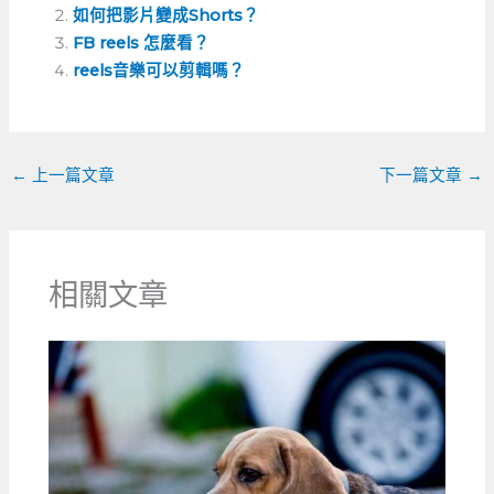
e
e
h
l
如何把影片變成Shorts？
b
n
a
FB reels 怎麼看？
o
g
t
reels音樂可以剪輯嗎？
o
er
k
←
上一篇文章
下一篇文章
→
相關文章