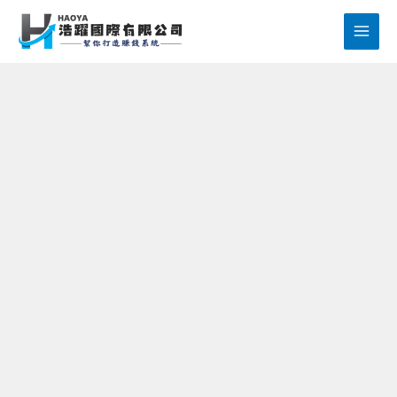
跳
至
主
要
內
容