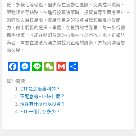
低、多樣化等優點，但也存在流動性風險、交易成本隱藏、
跟蹤誤差等缺點。在進行投資決策時，投資者應全面考量ETF
的特性與潛在風險，並結合自身的投資目標和風險承受能
力，做出明智的選擇。畢竟，在投資的世界里，每一步行動
都需謹慎，才能在變幻莫測的市場中立於不敗之地。正如航
海者，需要在波濤洶湧之間找到正確的航道，方能到達理想
的彼岸。
F
M
Li
W
G
分
a
e
n
e
m
享
延伸閱讀:
c
ss
e
C
ai
ETF是怎麼獲利的？
e
e
h
l
不配息的ETF賺什麼？
b
n
a
現在有什麼可以投資？
o
ETF一個月存多少？
g
t
o
er
k