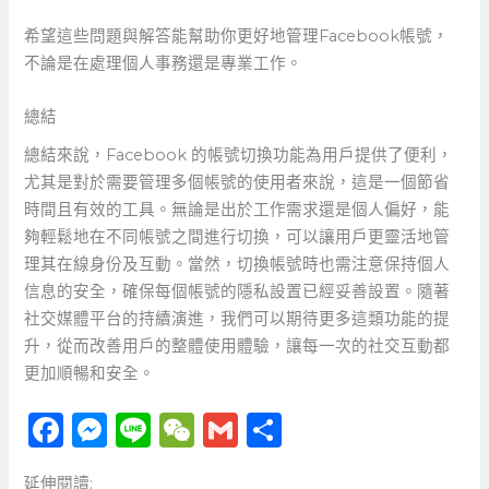
希望這些問題與解答能幫助你更好地管理Facebook帳號，
不論是在處理個人事務還是專業工作。
總結
總結來說，Facebook 的帳號切換功能為用戶提供了便利，
尤其是對於需要管理多個帳號的使用者來說，這是一個節省
時間且有效的工具。無論是出於工作需求還是個人偏好，能
夠輕鬆地在不同帳號之間進行切換，可以讓用戶更靈活地管
理其在線身份及互動。當然，切換帳號時也需注意保持個人
信息的安全，確保每個帳號的隱私設置已經妥善設置。隨著
社交媒體平台的持續演進，我們可以期待更多這類功能的提
升，從而改善用戶的整體使用體驗，讓每一次的社交互動都
更加順暢和安全。
F
M
Li
W
G
分
a
e
n
e
m
享
延伸閱讀: