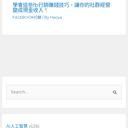
學會這些fb行銷賺錢技巧，讓你的社群經營
變成現金收入！
FACEBOOK行銷
/ By
Haoya
搜
尋
關
鍵
字
AI人工智慧
(638)