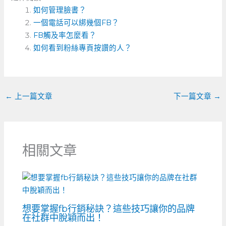
c
ss
e
C
ai
如何管理臉書？
e
e
h
l
一個電話可以綁幾個FB？
b
n
a
FB觸及率怎麼看？
o
如何看到粉絲專頁按讚的人？
g
t
o
er
k
←
上一篇文章
下一篇文章
→
相關文章
想要掌握fb行銷秘訣？這些技巧讓你的品牌
在社群中脫穎而出！