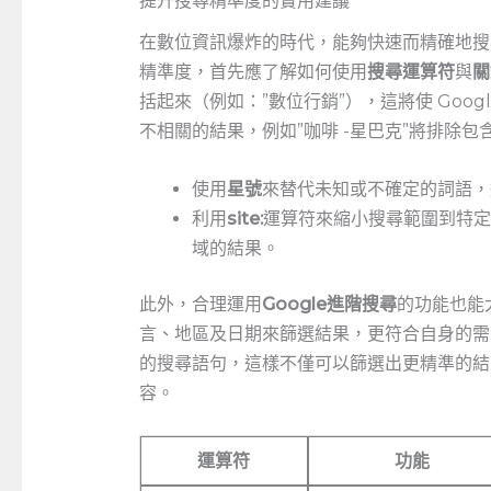
提升搜尋精準度的實用建議
在數位資訊爆炸的時代，能夠快速而精確地搜尋
精準度，首先應了解如何使用
搜尋運算符
與
關
括起來（例如：”數位行銷”），這將使 Goo
不相關的結果，例如”咖啡⁣ -星巴克”將排除包
使用
星號
來替代未知或不確定的詞語，
利用
site:
運算符來縮小搜尋範圍到特定網站。
域的結果。
此外，合理運用
Google進階搜尋
的功能也能
言、地區及日期來篩選結果，更符合自身的需
的搜尋語句，這樣不僅可以篩選出更精準的結
容。
運算符
功能