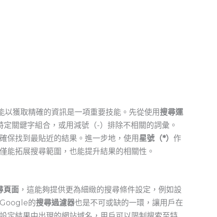
能以獲取精確的資訊是一項重要技能。先從使用
搜尋運
特定關鍵字組合，或用減號（-）排除不相關的詞彙。
確保找到最貼近的結果。進一步地，使用
星號（*）
作
僅能拓展搜尋範圍，也能提升結果的相關性。
尋頁面
，這能夠提供更為細緻的搜尋條件設定，例如設
oogle的
搜尋過濾器
也是不可或缺的一環，讓用戶在
設定結果中出現的網站域名，用戶可以限制搜索至特