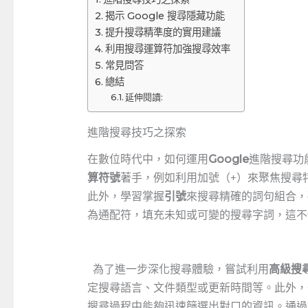
揭示 Google 搜尋隱藏功能
提升搜尋精準度的實用建議
利用搜尋運算符加強搜尋效率
常見問答
總結
延伸閱讀:
進階搜尋技巧之探索
⁢在數位時代中，如何運用
Google
進階搜尋功
算符號
著手，例如利用加號（+）來聚焦搜尋
此外，學習掌握
引號
來搜尋精確的詞句組合，
為通配符，填充未知或可變的搜尋字詞，這不
‍ ⁣ ​為了進一步深化搜尋體驗，嘗試利用
高級搜
定搜尋語言、文件類型或更新時間等。此外，G
搜尋過程中能夠迅速篩選出對口的資訊。通過