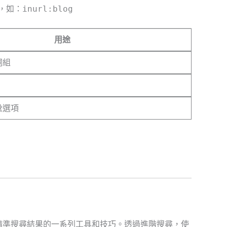
，如：
inurl:blog
用途
詞組
彙選項
用者更精準搜尋結果的一系列工具和技巧。透過進階搜尋，使