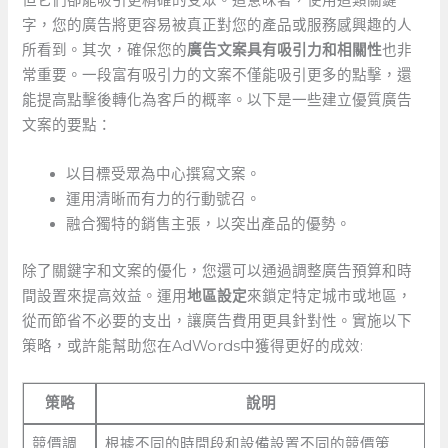
但它們卻能吸引更精確的受眾。這意味著，使用這類關鍵
字，您的廣告將更容易被真正對您的產品或服務感興趣的人
所看到。其次，確保您的
廣告文案具有吸引力和相關性
也非
常重要。一段富有吸引力的文案不僅能吸引更多的點擊，還
能提高點擊後轉化為客戶的概率。以下是一些建立優質廣告
文案的要點：
以目標受眾為中心撰寫文案。
運用清晰而有力的行動號召。
融合獨特的銷售主張，以突出產品的優勢。
除了關鍵字和文案的優化，您還可以通過調整廣告預算和時
間設置來提高效益。運用
地區設定
來鎖定特定城市或地區，
從而節省不必要的支出，讓廣告費用更具針對性。實施以下
策略，或許能幫助您在AdWords中獲得更好的成效:
策略
說明
競價調
根據不同的時間段和設備設置不同的競價策