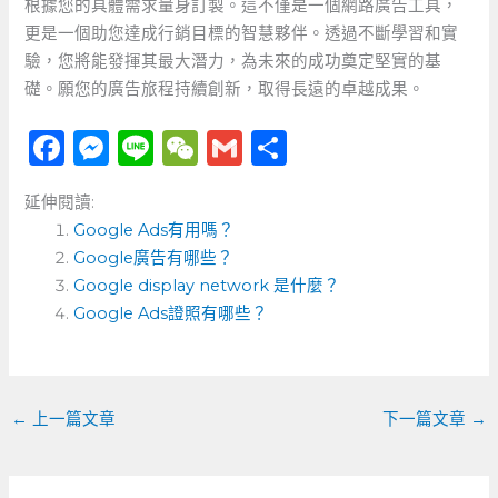
根據您的具體需求量身訂製。這不僅是一個網路廣告工具，
更是一個助您達成行銷目標的智慧夥伴。透過不斷學習和實
驗，您將能發揮其最大潛力，為未來的成功奠定堅實的基
礎。願您的廣告旅程持續創新，取得長遠的卓越成果。
F
M
Li
W
G
分
a
e
n
e
m
享
延伸閱讀:
c
ss
e
C
ai
Google Ads有用嗎？
e
e
h
l
Google廣告有哪些？
b
n
a
Google display network 是什麼？
o
Google Ads證照有哪些？
g
t
o
er
k
←
上一篇文章
下一篇文章
→