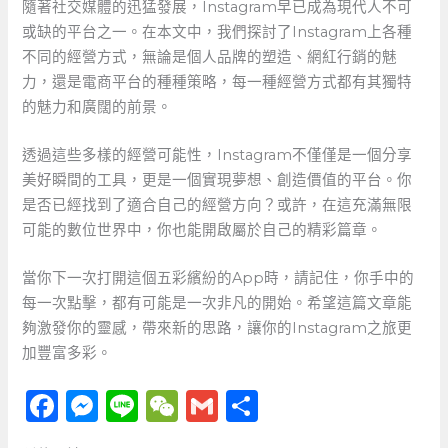
隨著社交媒體的迅猛發展，Instagram早已成為現代人不可
或缺的平台之一。在本文中，我們探討了Instagram上各種
不同的經營方式，無論是個人品牌的塑造、網紅行銷的魅
力，還是電商平台的種種策略，每一種經營方式都有其獨特
的魅力和廣闊的前景。
透過這些多樣的經營可能性，Instagram不僅僅是一個分享
美好瞬間的工具，更是一個實現夢想、創造價值的平台。你
是否已經找到了適合自己的經營方向？或許，在這充滿無限
可能的數位世界中，你也能開啟屬於自己的精彩篇章。
當你下一次打開這個五彩繽紛的App時，請記住，你手中的
每一次點擊，都有可能是一次非凡的開始。希望這篇文章能
夠激發你的靈感，帶來新的思路，讓你的Instagram之旅更
加豐富多彩。
F
M
Li
W
G
分
a
e
n
e
m
享