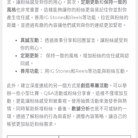
言，讓粉絲感受到你的用心。其次，
定期更新
和
保持一致的
風格
也非常重要，這樣能夠讓你的粉絲更容易記住你並對你
產生信任感。善用IG ‍Stories和Reels等功能，拉近與粉絲的
距離，並透過有趣的內容讓他們感到與你的連結更加緊密。
真誠互動：
透過故事分享和回應留言，讓粉絲感受到
你的用心。
定期更新：
⁤ 保持一致的風格，增加粉絲的信任感與認
同感。
善用功能：
⁤用IG Stories和Reels等功能與粉絲互動。
​此外，建立深度連結的另一個方式是
創造專屬活動
。可以舉
辦一些小型比賽、Q&A活動或粉絲分享會，這樣不僅增加互
動，更能讓粉絲感受到被重視。使用抽獎活動來激發參與熱
情，同時幫助新增粉絲。最後，
數據分析
也是不可或缺的一
環，通過了解粉絲的行為與喜好，調整內容策略，讓自己的
帳號更加貼近粉絲需求。