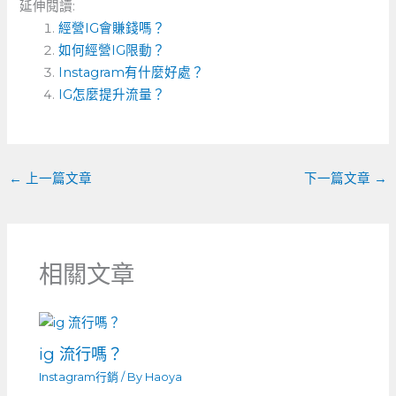
延伸閱讀:
c
ss
e
C
ai
經營IG會賺錢嗎？
e
e
h
l
如何經營IG限動？
b
n
a
Instagram有什麼好處？
o
IG怎麼提升流量？
g
t
o
er
k
←
上一篇文章
下一篇文章
→
相關文章
ig 流行嗎？
Instagram行銷
/ By
Haoya