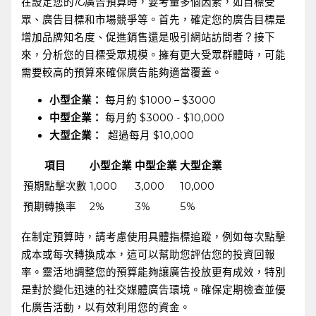
在設定您的
IG
廣告預算時，要考量多個因素，如目標受
眾、廣告目標和市場競爭等。首先，確定您的廣告目標是
增加品牌知名度、促進銷售還是吸引網站訪問者？接下
來，分析您的目標受眾規模。擁有更大受眾群體時，可能
需要較高的預算來確保廣告能夠適當覆蓋。
小型企業：
‍每月約⁤ $1000 – $3000
中型企業：
每月約 $3000 ​- $10,000
大型企業：
⁢ 超過每月 $10,000
項目
小型企業
中型企業
大型企業
預期點擊次數
1,000
3,000
10,000
預期轉換率
2%
3%
5%
在制定預算時，請考慮使用具體指標追蹤，例如每次點擊
成本或每次轉換成本，這可以幫助您評估您的投資回報
率。靈活地調整您的預算能夠讓廣告投放更有成效，特別
是對於變化迅速的社交媒體廣告環境。確保定期檢查並優
化廣告活動，以有效利用您的資金。