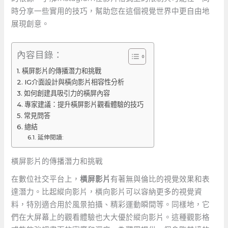
時分享一些實用的技巧，幫助您在這個視覺世界中更自由地
展現創意。
內容目錄：
橫屏影片的傳播潛力和挑戰
IG介面設計與橫向影片相容性分析
如何創建具吸引力的橫屏內容
專家建議：提升橫屏影片觀看體驗的技巧
常見問答
總結
延伸閱讀:
橫屏影片的傳播潛力和挑戰
在數位社交平台上，
橫屏影片
有著無與倫比的視覺效果和表
達潛力。比起縱向影片，橫向影片可以容納更多的視覺資
料，特別適合用於風景拍攝、精彩運動瞬間等。同樣地，它
們在大屏幕上的觀看體驗也大大優於縱向影片。這種觀影格