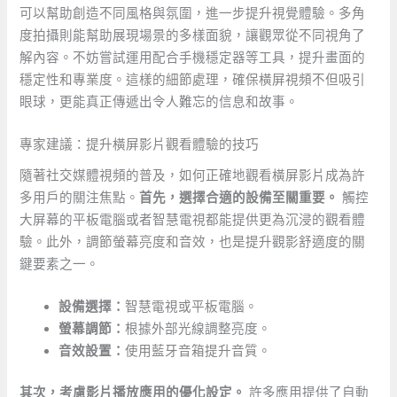
可以幫助創造不同風格與氛圍，進一步提升視覺體驗。多角
度拍攝則能幫助展現場景的多樣面貌，讓觀眾從不同視角了
解內容。不妨嘗試運用配合手機穩定器等工具，提升畫面的
穩定性和專業度。這樣的細節處理，確保橫屏視頻不但吸引
眼球，更能真正傳遞出令人難忘的信息和故事。
專家建議：提升橫屏影片觀看體驗的技巧
隨著社交媒體視頻的普及，如何正確地觀看橫屏影片成為許
多用戶的關注焦點。
首先，選擇合適的設備至關重要。
觸控
大屏幕的平板電腦或者智慧電視都能提供更為沉浸的觀看體
驗。此外，調節螢幕亮度和音效，也是提升觀影舒適度的關
鍵要素之一。
設備選擇：
智慧電視或平板電腦。
螢幕調節：
根據外部光線調整亮度。
音效設置：
使用藍牙音箱提升音質。
其次，考慮影片播放應用的優化設定。
許多應用提供了自動