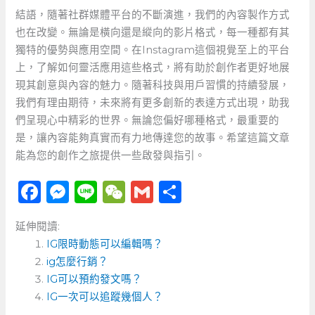
結語，隨著社群媒體平台的不斷演進，我們的內容製作方式
也在改變。無論是橫向還是縱向的影片格式，每一種都有其
獨特的優勢與應用空間。在Instagram這個視覺至上的平台
上，了解如何靈活應用這些格式，將有助於創作者更好地展
現其創意與內容的魅力。隨著科技與用戶習慣的持續發展，
我們有理由期待，未來將有更多創新的表達方式出現，助我
們呈現心中精彩的世界。無論您偏好哪種格式，最重要的
是，讓內容能夠真實而有力地傳達您的故事。希望這篇文章
能為您的創作之旅提供一些啟發與指引。
F
M
Li
W
G
分
a
e
n
e
m
享
延伸閱讀:
c
ss
e
C
ai
IG限時動態可以編輯嗎？
e
e
h
l
ig怎麼行銷？
b
n
a
IG可以預約發文嗎？
o
IG一次可以追蹤幾個人？
g
t