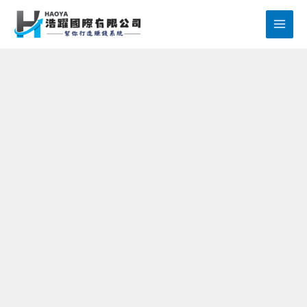
跳
至
主
要
內
容