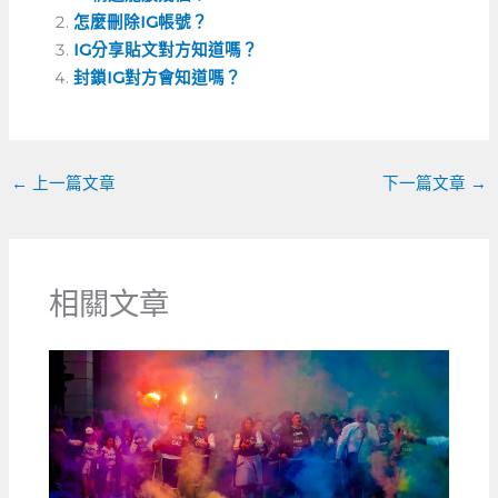
e
e
h
l
怎麼刪除IG帳號？
b
n
a
IG分享貼文對方知道嗎？
o
g
t
封鎖IG對方會知道嗎？
o
er
k
←
上一篇文章
下一篇文章
→
相關文章