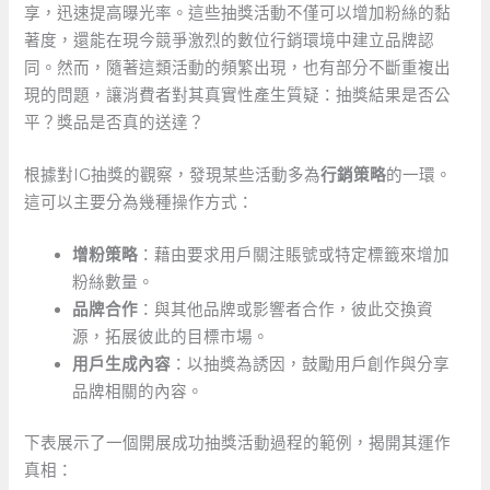
享，迅速提高曝光率。這些抽獎活動不僅可以增加粉絲的黏
著度，還能在現今競爭激烈的數位行銷環境中建立品牌認
同。然而，隨著這類活動的頻繁出現，也有部分不斷重複出
現的問題，讓消費者對其真實性產生質疑：抽獎結果是否公
平？獎品是否真的送達？
根據對IG抽獎的觀察，發現某些活動多為
行銷策略
的一環。
這可以主要分為幾種操作方式：
增粉策略
：藉由要求用戶關注賬號或特定標籤來增加
粉絲數量。
品牌合作
：與其他品牌或影響者合作，彼此交換資
源，拓展彼此的目標市場。
用戶生成內容
：以抽獎為誘因，鼓勵用戶創作與分享
品牌相關的內容。
下表展示了一個開展成功抽獎活動過程的範例，揭開其運作
真相：