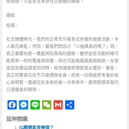
辨真假，才能安全享受社交媒體的樂趣。
總結
結語：
社交媒體時代，我們的日常充斥著各式各樣的抽獎活動，令
人眼花繚亂。然而，當我們問自己「IG抽獎真的嗎？」時，
真正需要的是一雙能辨別真偽的慧眼。雖然這些活動的確可
能帶來一時的驚喜與收穫，但也可能暗藏風險與陷阱。在享
受這些贈品誘惑的同時，保持謹慎和理智是必要的，畢竟，
真正的驚喜往往不只是禮物本身，而是一份經過思考後的安
心與明智。邀請您在未來的每一次參與中，都用智慧來取代
只憑運氣的期待。
F
M
Li
W
G
分
a
e
n
e
m
享
延伸閱讀:
c
ss
e
C
ai
IG精選能放幾個？