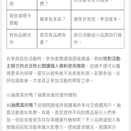
用
費？
現金或禮卡
概率有多高？
通常非常低，參加者多。
獎勵
特色品牌合
是否有品牌背
部分活動由小品牌自行操
作
書？
作。
在參與這些活動時，參加者應謹慎遵循建議，例如
核對活動
主辦方的合法性
和
閱讀個人資料使用條款
。這樣不僅可以獲
得更多的保障，還可以避免被不良商家利用。若需參加，在
評估風險後，才是真正參加活動的明智之舉。
IG抽獎真的嗎？抽獎背後的運作機制
IG抽獎真的嗎？
這個問題或許困擾著許多社交媒體用戶。抽
獎活動看似免費、有趣，甚至提供不同的獎品吸引人們參
加，但這背後是否存在某種運作機制呢？不少品牌或個人賬
號藉由這些活動來擴大影響力，透過要求關注、按讚與分