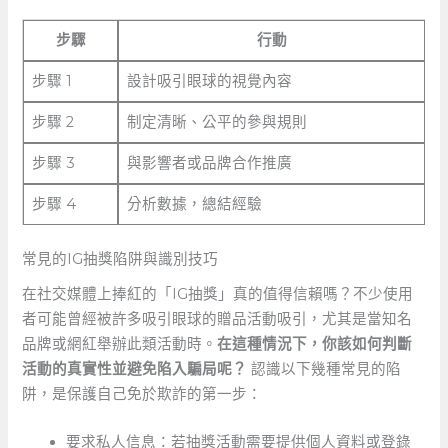
步驟
行動
步驟 1
設計吸引眼球的視覺內容
步驟 2
制定清晰、公平的參與規則
步驟 3
與影響者或品牌合作推廣
步驟 4
分析數據，總結經驗
常見的IG抽獎陷阱與識別技巧
在社交媒體上捧紅的「IG抽獎」真的值得信賴嗎？不少使用
者可能曾經被許多吸引眼球的贈品活動吸引，尤其是當知名
品牌或網紅舉辦此類活動時。
在這種情況下，你該如何判斷
活動的真實性並避免陷入騙局呢？
認識以下幾種常見的陷
阱，是保護自己免於欺詐的第一步：
要求私人信息：若抽獎活動需要提供個人資料或登錄