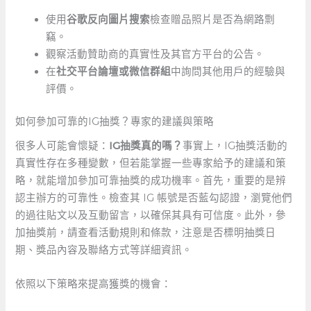
使用
谷歌反向圖片搜索
檢查贈品照片是否為網路剽
竊。
觀察活動贊助商的真實性及其官方平台的公告。
在
社交平台論壇或微信群組
中詢問其他用戶的經驗與
評價。
如何參加可靠的IG抽獎？專家的建議與策略
很多人可能會懷疑：
IG抽獎真的嗎？
事實上，IG抽獎活動的
真實性存在多種變數，但若能掌握一些專家給予的建議和策
略，就能增加參加可靠抽獎的成功機率。首先，重要的是辨
認主辦方的可靠性。檢查其 IG 帳號是否藍勾認證，瀏覽他們
的過往貼文以及互動留言，以確保其具有可信度。此外，參
加抽獎前，請查看活動規則和條款，注意是否標明抽獎日
期、獎品內容及聯絡方式等詳細資訊。
依照以下策略來提高獲獎的機會：