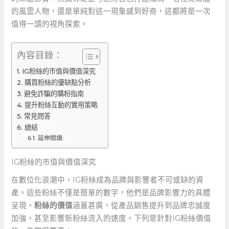
的風雲人物，還是單純對這一現象感到好奇，這都將是一次
值得一讀的視角探索。
內容目錄：
IG粉絲的市值與價值深究
購買粉絲的優缺點分析
避免詐騙的購粉指南
提升粉絲互動的實用策略
常見問答
總結
延伸閱讀:
IG粉絲的市值與價值深究
在數位化浪潮中，IG粉絲成為品牌與影響者不可或缺的資
產。這些粉絲不僅是簡單的數字，他們是品牌影響力的具體
呈現。
粉絲的價值
涵蓋甚廣，從產品銷售提升到品牌忠誠度
加強，甚至影響新粉絲流入的速度。下列是針對IG粉絲價值