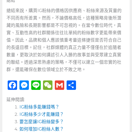
總結
總結來說，購買IG粉絲的價格因供應商、粉絲來源及質量的
不同而有所差異。然而，不論價格高低，這種策略背後所潛
藏的風險和長期影響都是不可忽視的。在當今數位時代，真
實、互動性高的社群關係往往比單純的粉絲數字更能帶來價
值。因此，品牌和個人應該慎重考量這條捷徑是否符合自己
的長遠目標。記住，社群媒體的真正力量不僅僅在於追隨者
數量，更取決於如何講述引人入勝的故事並與受眾建立真實
的聯結。透過深思熟慮的策略，不僅可以建立一個忠實的社
群，還能確保在數位領域立於不敗之地。
F
M
Li
W
G
分
a
e
n
e
m
享
延伸閱讀:
c
ss
e
C
ai
IG粉絲多能賺錢嗎？
e
e
h
l
IG粉絲多少才能賺錢？
b
n
a
要怎麼讓IG粉絲變多？
如何增加IG粉絲人數？