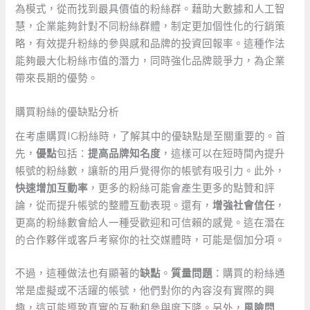
為模式，從而找到最具價值的粉絲群。藉助大數據和人工智
慧，企業能夠針對不同粉絲群體，制定更加個性化的行銷策
略，有效提升粉絲的參與感和品牌的投資回報率。這種作法
能夠最大化粉絲市值的潛力，同時強化品牌競爭力，為企業
帶來長期的優勢。
購買粉絲的優缺點分析
在考慮購買IG粉絲時，了解其中的優缺點是至關重要的。首
先，
優點
包括：
提高品牌知名度
，這樣可以在短時間內提升
帳號的粉絲數，讓新的用戶覺得你的帳號有吸引力。此外，
快速增加互動率
，更多的粉絲可能會產生更多的點贊和評
論，從而提升帳號的整體互動表現。還有，
增強社會信任
，
更高的粉絲數會給人一種受歡迎和可信賴的感覺。這在潛在
的合作夥伴或客戶考察你的社交媒體時，可能是個加分項。
不過，這種做法也有顯著的
缺點
。
質量問題
：購買的粉絲通
常是虛擬或不活躍的帳號，他們對你的內容沒有實際的興
趣，這可能導致真實的互動和參與度下降。另外，
風險問