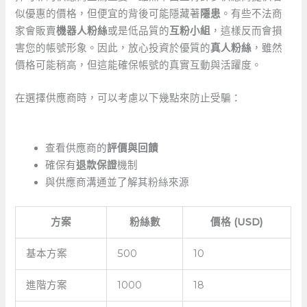
似優惠的價格，但便宜的背後可能隱藏著
隱患
。有些不法商
家會販賣
機器人粉絲
或是低品質的
互粉小組
，這樣反而會損
害您的帳號形象。因此，放心投資於優質的
真人粉絲
，雖然
價格可能稍高，但這能確保帳號的真實互動與活躍度。
在選擇供應商時，可以考慮以下幾點來防止受騙：
查看供應商的
評價與回饋
確保有
退款保證
機制
與供應商溝通並了解其粉絲來源
方案
粉絲數
價格 (USD)
基本方案
500
10
進階方案
1000
18