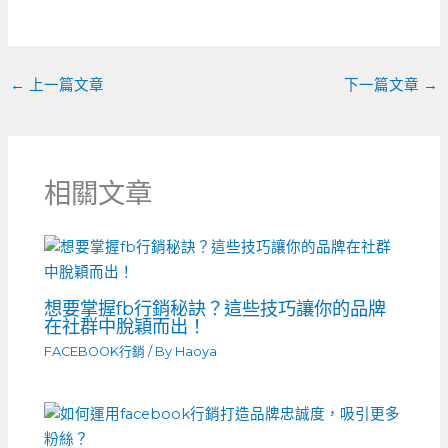
o
g
t
o
er
k
←
上一篇文章
下一篇文章
→
相關文章
想要掌握fb行銷秘訣？這些技巧讓你的品牌
在社群中脫穎而出！
FACEBOOK行銷
/ By
Haoya