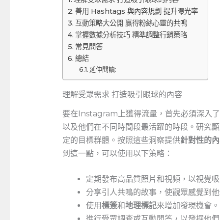
善用 Hashtags ⁤與內容規劃 提升曝光率
互動策略大公開‌ 贏得粉絲心靈的共鳴
掌握數據分析技巧 精準調整行銷策略
常見問答
總結
延伸閱讀:
理解受眾需求 打造吸引眼球的內容
要在Instagram上獲得流量，首先必須
以及他們在不同時間段最活躍的時段。研究顯
定的目標群體。按照這些洞察提供
針對性的內
到這一點，可以使用以下策略：
定期發布高品質照片和視頻，以視覺吸
分享引人共鳴的故事，使觀眾感覺到他
使用
標簽
和
地理標記
來增加發現機會。
進行受眾調查或互動問答，以發掘他們