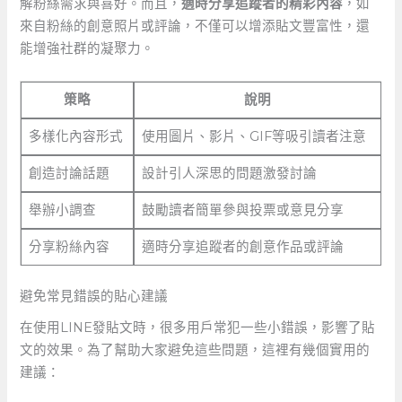
解粉絲需求與喜好。而且，
適時分享追蹤者的精彩內容
，如
來自粉絲的創意照片或評論，不僅可以增添貼文豐富性，還
能增強社群的凝聚力。
策略
說明
多樣化內容形式
使用圖片、影片、GIF等吸引讀者注意
創造討論話題
設計引人深思的問題激發討論
舉辦小調查
鼓勵讀者簡單參與投票或意見分享
分享粉絲內容
適時分享追蹤者的創意作品或評論
避免常見錯誤的貼心建議
在使用LINE發貼文時，很多用戶常犯一些小錯誤，影響了貼
文的效果。為了幫助大家避免這些問題，這裡有幾個實用的
建議：