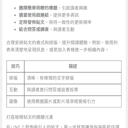
選擇簡單明瞭的標題
，引起讀者興趣
適當使用超連結
，提供更多資訊
定時發佈貼文
，保持一致性的更新頻率
結合問答或調查
，與讀者互動
合理安排貼文的格式和排版，提升閱讀體驗。例如，使用列
表來清楚地呈現訊息，或是加入表格進一步組織內容。
技巧
描述
排版
清晰、有條理的文字排版
互動
與讀者進行問答或設置投票
圖像
使用精選圖片或影片增添視覺吸引力
打造吸睛帖文的關鍵元素
在LINE上發佈吸引人的帖文，第一步就是確保內容能抓住讀