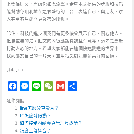
上發佈貼文，將讓你如虎添翼。希望本文提供的步驟和技巧
能幫助你順利地在這個盛行的平台上表達自己，與朋友、家
人甚至客戶建立更緊密的聯繫。
記住，科技的進步讓我們有更多機會展示自己、關心他人。
但更重要的是，貼文的內容應該真誠且有意義，這才是最能
打動人心的地方。希望大家都能在這個快速變遷的世界中，
找到屬於自己的一片天，並用指尖創造更多美好的回憶。
共勉之。
F
M
Li
W
G
分
a
e
n
e
m
享
延伸閱讀:
c
ss
e
C
ai
line怎麼分享影片？
e
e
h
l
IG怎麼發限動？
b
n
a
如何接受粉絲專頁管理員邀請？
o
怎麼上傳抖音？
g
t