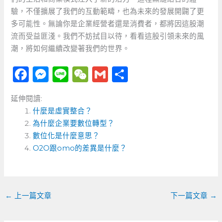
驗，不僅擴展了我們的互動範疇，也為未來的發展開闢了更
多可能性。無論你是企業經營者還是消費者，都將因這股潮
流而受益匪淺。我們不妨拭目以待，看看這股引領未來的風
潮，將如何繼續改變著我們的世界。
F
M
Li
W
G
分
a
e
n
e
m
享
延伸閱讀:
c
ss
e
C
ai
什麼是虛實整合？
e
e
h
l
為什麼企業要數位轉型？
b
n
a
數位化是什麼意思？
o
O2O跟omo的差異是什麼？
g
t
o
er
k
←
上一篇文章
下一篇文章
→