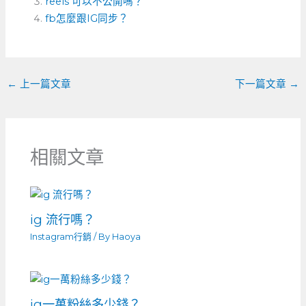
b
n
a
reels 可以不公開嗎？
o
fb怎麼跟IG同步？
g
t
o
er
k
←
上一篇文章
下一篇文章
→
相關文章
ig 流行嗎？
Instagram行銷
/ By
Haoya
ig一萬粉絲多少錢？