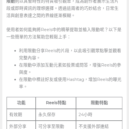
限動
則以其暫時性的特質吸引觀眾，成為創作者展示生活片
段或即時資訊的理想選擇。透過這兩者的巧妙結合，日常生
活與創意表達之間的界線逐漸模糊。
使用者如何能夠將Reels中的精華提取並植入限動呢？以下是
一些簡單的方法幫助您輕鬆上手：
利用限動分享Reels的片段，以此吸引觀眾點擊並觀看
完整內容。
在限動中添加互動元素如投票或問答，增強Reels的參
與度。
在限動中標註好友或使用Hashtag，增加Reels的曝光
率。
功能
Reels特點
限動特點
有效期
永久保存
24小時
外部分享
可分享至限動
不支援外部連結