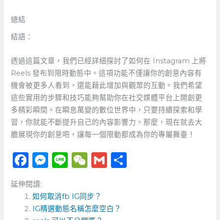
總結
結語：
透過這篇文章，我們已經詳細探討了如何在 Instagram ‍上將
Reels 發布到限時動態中。這項功能不僅讓你的創意內容有
機會被更多人看到，還能藉此增加與觀眾的互動。我們希望
這些實用的步驟和技巧能夠幫助你在社交媒體平台上開創更
多精彩瞬間。在瞬息萬變的數位世界中，只要持續探索和學
習，你就能不斷提升自己的內容影響力。那麼，現在就去大
膽展現你的創意吧，讓每一個限動都成為你的專屬舞臺！
F
M
Li
W
G
分
a
e
n
e
m
享
延伸閱讀:
c
ss
e
C
ai
如何取消fb IG同步？
e
e
h
l
IG精選動態名稱怎麼空白？