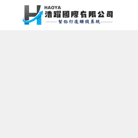
跳
至
主
要
內
容