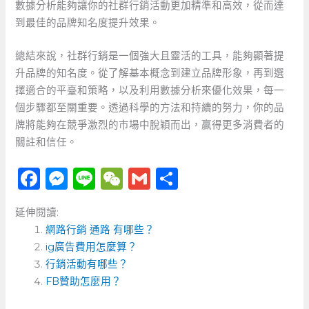
數據分析能夠讓你的社群行銷活動更加精準和高效，從而達
到最佳的品牌知名度提升效果。
總結來說，社群行銷是一個強大且靈活的工具，能夠顯著提
升品牌的知名度。從了解基本概念到建立品牌形象，再到選
擇適合的平臺和策略，以及利用數據分析來優化效果，每一
個步驟都至關重要。透過科學的方法和持續的努力，你的品
牌將能夠在競爭激烈的市場中脫穎而出，贏得更多消費者的
關註和信任。
F
M
Li
W
G
分
a
e
n
e
m
享
延伸閱讀:
c
ss
e
C
ai
網路行銷 通路 有哪些？
e
e
h
l
ig廣告費用怎麼算？
b
n
a
行銷活動有哪些？
o
FB贊助怎麼用？
g
t