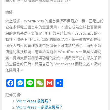
題和插件可以加深理解和增強實踐能力。 ‍
總結
綜上所述，WordPress 的語言選擇不僅限於一種，正是由於
它在多種程式語言中的靈活應用，才讓它成為全球數百萬網
站的建構基礎。無論是‌ PHP 的主體結構，JavaScript ⁣的互
動性，還是 HTML 和 CSS 的網頁展現，每一種語言都在這
個強大的內容管理系統中扮演著不可或缺的角色。面對不斷
演進的科技環境，這些語言隨著 WordPress⁣ 一起成長與蛻
變，持續支撑著創意與功能的融合。讀者們不妨在深入了解
這些語言的同時，開展自己的 WordPress 開發之旅，探索
無限可能。
F
M
Li
W
G
分
a
e
n
e
m
享
延伸閱讀:
c
ss
e
C
ai
WordPress 很難嗎？
e
e
h
l
WordPress 一定要主機嗎？