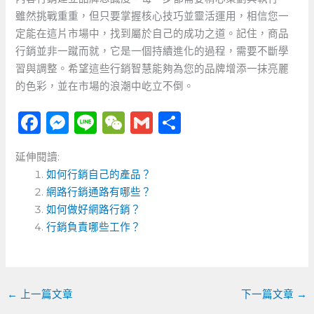
雖然挑戰重重，但只要掌握核心技巧並靈活運用，相信您一
定能在這片市場中，找到屬於自己的成功之道。記住，商品
行銷並非一蹴而就，它是一個持續進化的過程，需要不斷學
習與調整。希望這些行銷智慧能夠為您的品牌增添一抹亮麗
的色彩，並在市場的浪潮中屹立不倒。
F
M
Li
W
G
分
a
e
n
e
m
享
延伸閱讀:
c
ss
e
C
ai
如何行銷自己的產品？
e
e
h
l
網路行銷通路有哪些？
b
n
a
如何做好網路行銷？
o
行銷負責哪些工作？
g
t
o
er
k
←
上一篇文章
下一篇文章
→