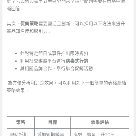
麼？它如何與競爭對手區分開來？這些問題需要在策略中清
晰回答。
其次，
促銷策略
需要靈活且創新。可以採用以下方法來提升
產品知名度和吸引力：
⁣ ⁣
針對特定節日或事件推出限時折扣
利用社交媒體平台進行
病毒式行銷
與相關品牌合作，舉行聯合促銷活動
‌ ⁣為方便分析和追踪效果，可以利用如下一個簡單的表格總結
策略效果：
策略
目標
效果評估
限時折扣
增加短期銷量
高效 ‌- 銷量上升20%