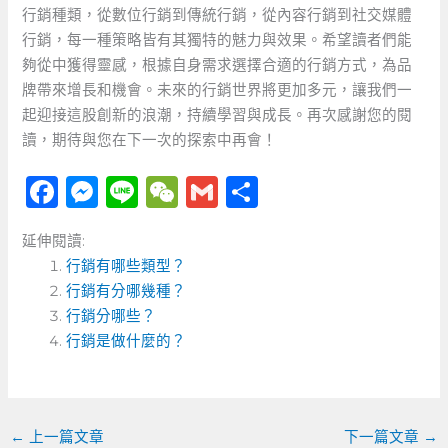
行銷種類，從數位行銷到傳統行銷，從內容行銷到社交媒體
行銷，每一種策略皆有其獨特的魅力與效果。希望讀者們能
夠從中獲得靈感，根據自身需求選擇合適的行銷方式，為品
牌帶來增長和機會。未來的行銷世界將更加多元，讓我們一
起迎接這股創新的浪潮，持續學習與成長。再次感謝您的閱
讀，期待與您在下一次的探索中再會！
F
M
Li
W
G
分
a
e
n
e
m
享
延伸閱讀:
c
ss
e
C
ai
行銷有哪些類型？
e
e
h
l
行銷有分哪幾種？
b
n
a
行銷分哪些？
o
行銷是做什麼的？
g
t
o
er
k
←
上一篇文章
下一篇文章
→