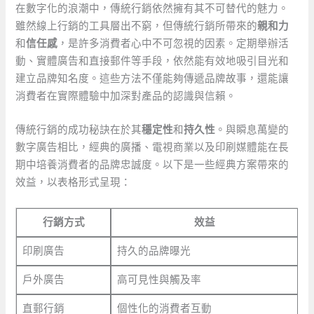
在數字化的浪潮中，傳統行銷依然擁有其不可替代的魅力。
雖然線上行銷的工具層出不窮，但傳統行銷所帶來的
親和力
和
信任感
，是許多消費者心中不可忽視的因素。定期舉辦活
動、實體廣告和直接郵件等手段，依然能有效地吸引目光和
建立品牌知名度。這些方法不僅能夠傳遞品牌故事，還能讓
消費者在實際體驗中加深對產品的認識與信賴。
傳統行銷的成功秘訣在於其
穩定性
和
持久性
。與瞬息萬變的
數字廣告相比，經典的廣播、電視商業以及印刷媒體能在長
期中培養消費者的品牌忠誠度。以下是一些經典方案帶來的
效益，以表格形式呈現：
行銷方式
效益
印刷廣告
持久的品牌曝光
戶外廣告
高可見性與觸及率
直郵行銷
個性化的消費者互動