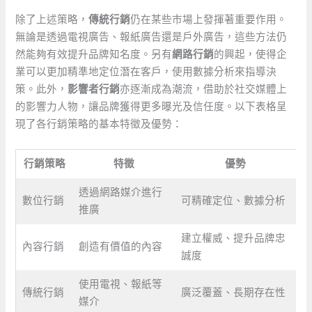
除了上述策略，
傳統行銷
仍在某些市場上發揮著重要作用。
無論是透過電視廣告、報紙廣告還是戶外廣告，這些方法仍
然能夠有效提升品牌知名度。另有
網路行銷
的興起，使得企
業可以更加精準地定位潛在客戶，使用數據分析來指導決
策。此外，
影響者行銷
亦逐漸成為潮流，借助於社交媒體上
的影響力人物，讓品牌獲得更多曝光及信任度。以下表格呈
現了各行銷策略的基本特徵及優勢：
行銷策略
特徵
優勢
透過網路媒介進行
數位行銷
可精確定位、數據分析
推廣
建立權威、提升品牌忠
內容行銷
創造有價值的內容
誠度
使用電視、報紙等
傳統行銷
廣泛覆蓋、長期存在性
媒介